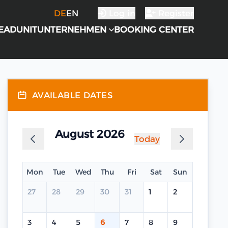
DE
EN
Log in
Register
EADUNIT
UNTERNEHMEN
BOOKING CENTER
AVAILABLE DATES
August 2026
Today
Mon
Tue
Wed
Thu
Fri
Sat
Sun
27
28
29
30
31
1
2
3
4
5
6
7
8
9