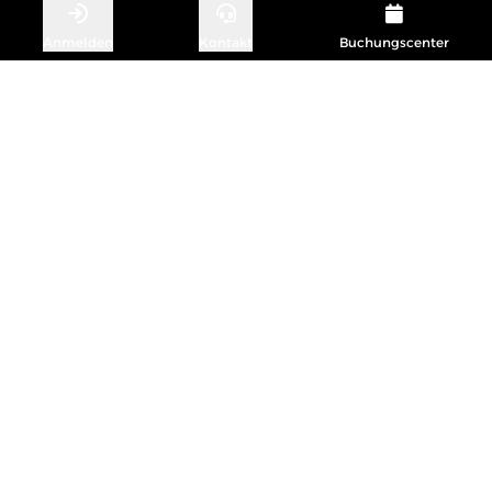
Anmelden
Kontakt
Buchungscenter
PSA-PRÜFUNG NEBENBEI
ERLEDIGEN!
Nutze die Möglichkeit, deine persönliche
Schutzausrüstung (PSA) direkt während des Trainings
prüfen zu lassen. Unser erfahrenes Team übernimmt im
Servicebereich vor Ort die Inspektion deiner PSAgA,
Rettungswesten, Überlebensanzüge und weiterer
Ausrüstung. Bei Mängeln sorgen wir umgehend für