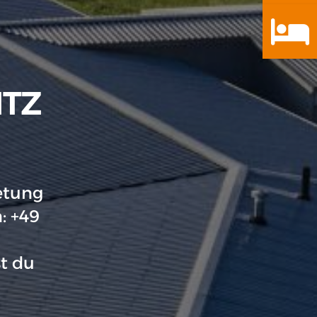
H
ITZ
etung
: +49
t du