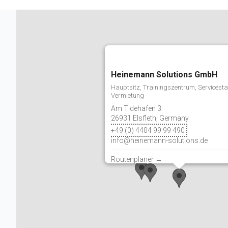
Heinemann Solutions GmbH
Hauptsitz, Trainingszentrum, Servicestat
Vermietung
Am Tidehafen 3
26931 Elsfleth, Germany
+49 (0) 4404 99 99 490
info@heinemann-solutions.de
Routenplaner →