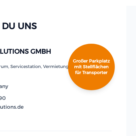
 DU UNS
LUTIONS GMBH
Großer Parkplatz
rum, Servicestation, Vermietung
mit Stellflächen
für Transporter
many
490
utions.de