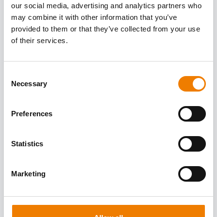
€510.00
Buchen
our social media, advertising and analytics partners who
may combine it with other information that you’ve
provided to them or that they’ve collected from your use
MANUAL HANDLING
of their services.
13.08.2026
- 13.08.2026
- 08:00
- 11:00
Consent
Trainingscenter Mukran
- Sassnitz / Neu Mukran
Necessary
Selection
Offen
Preferences
Auslastung: 0/12
0%
Statistics
€150.00
Buchen
Marketing
ENHANCED FIRST AID - REFRESHER
13.08.2026
- 14.08.2026
- 09:00
- 16:45