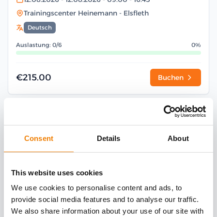
Trainingscenter Heinemann
- Elsfleth
Deutsch
Auslastung: 0/6
0%
€215.00
Buchen
ARBEITEN UNTER SPANNUNG
Consent
Details
About
12.08.2026
- 12.08.2026
- 09:00
- 16:45
Trainingscenter Heinemann
- Elsfleth
Deutsch
This website uses cookies
We use cookies to personalise content and ads, to
Auslastung: 1/12
8%
provide social media features and to analyse our traffic.
We also share information about your use of our site with