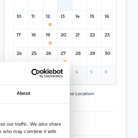
10
11
12
13
14
15
16
17
18
19
20
21
22
23
24
25
26
27
28
29
30
31
1
2
3
4
5
6
About
Current Course
Same Location
Different Location
UPCOMING DATES
se our traffic. We also share
ers who may combine it with