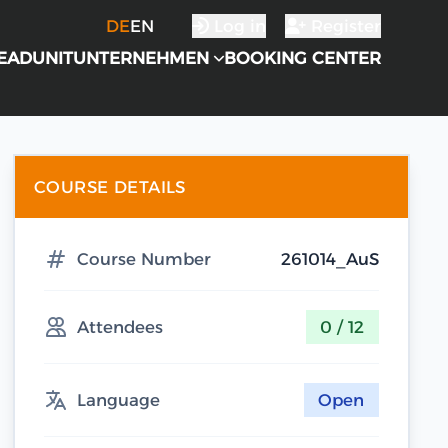
DE
EN
Log in
Register
EADUNIT
UNTERNEHMEN
BOOKING CENTER
COURSE DETAILS
Course Number
261014_AuS
Attendees
0 / 12
Language
Open