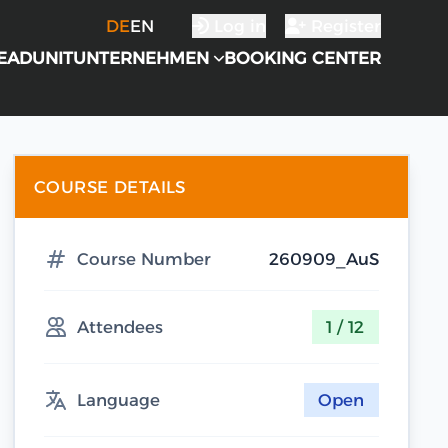
DE
EN
Log in
Register
EADUNIT
UNTERNEHMEN
BOOKING CENTER
COURSE DETAILS
Course Number
260909_AuS
Attendees
1 / 12
Language
Open