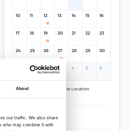
10
11
12
13
14
15
16
17
18
19
20
21
22
23
24
25
26
27
28
29
30
31
1
2
3
4
5
6
About
Current Course
Same Location
Different Location
UPCOMING DATES
se our traffic. We also share
ers who may combine it with