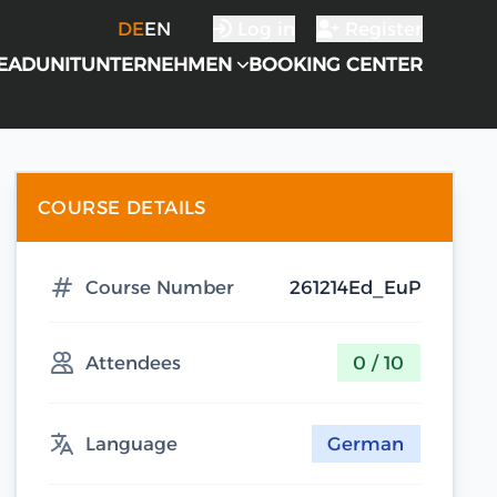
DE
EN
Log in
Register
EADUNIT
UNTERNEHMEN
BOOKING CENTER
COURSE DETAILS
Course Number
261214Ed_EuP
Attendees
0 / 10
Language
German