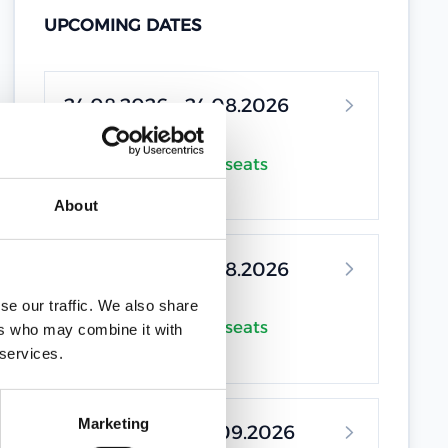
UPCOMING DATES
24.08.2026 - 24.08.2026
Online Training •
9 seats
available
About
24.08.2026 - 24.08.2026
se our traffic. We also share
Online Training •
9 seats
ers who may combine it with
available
 services.
Marketing
04.09.2026 - 04.09.2026