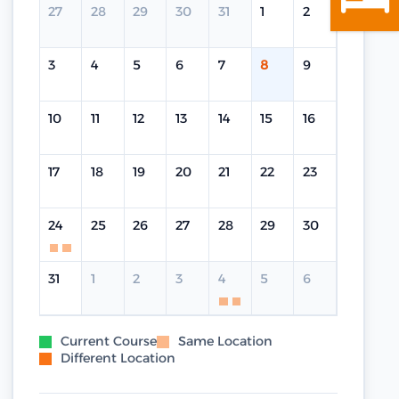
27
28
29
30
31
1
2
3
4
5
6
7
8
9
10
11
12
13
14
15
16
17
18
19
20
21
22
23
24
25
26
27
28
29
30
31
1
2
3
4
5
6
Current Course
Same Location
Different Location