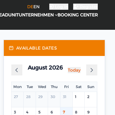
DE
EN
Log in
Register
EADUNIT
UNTERNEHMEN
BOOKING CENTER
AVAILABLE DATES
August 2026
Today
Mon
Tue
Wed
Thu
Fri
Sat
Sun
27
28
29
30
31
1
2
3
4
5
6
7
8
9