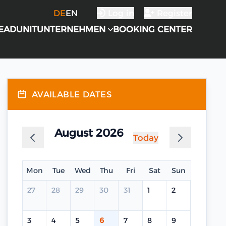
DE
EN
Log in
Register
EADUNIT
UNTERNEHMEN
BOOKING CENTER
AVAILABLE DATES
August 2026
Today
Mon
Tue
Wed
Thu
Fri
Sat
Sun
27
28
29
30
31
1
2
3
4
5
6
7
8
9