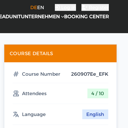
DE
EN
Log in
Register
EADUNIT
UNTERNEHMEN
BOOKING CENTER
COURSE DETAILS
Course Number
260907Ee_EFK
Attendees
4 / 10
Language
English