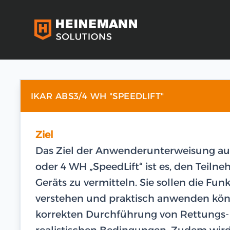
IKAR ABS3/4 WH "SPEEDLIFT"
Ziel
Das Ziel der Anwenderunterweisung au
oder 4 WH „SpeedLift“ ist es, den Teil
Geräts zu vermitteln. Sie sollen die Fu
verstehen und praktisch anwenden könn
korrekten Durchführung von Rettung
realistischen Bedingungen. Zudem wird