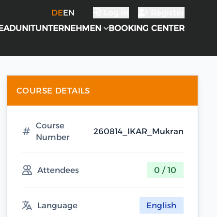
DE
EN
Log in
Register
EADUNIT
UNTERNEHMEN
BOOKING CENTER
COURSE DETAILS
Course
260814_IKAR_Mukran
Number
Attendees
0 / 10
Language
English