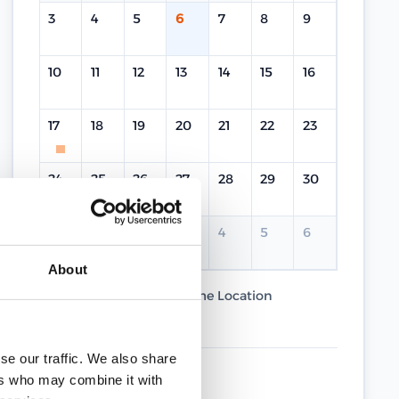
3
4
5
6
7
8
9
10
11
12
13
14
15
16
17
18
19
20
21
22
23
24
25
26
27
28
29
30
31
1
2
3
4
5
6
About
Current Course
Same Location
Different Location
se our traffic. We also share
UPCOMING DATES
ers who may combine it with