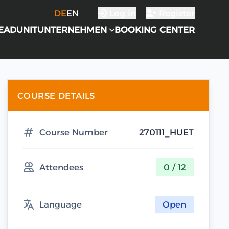
DE
EN
Log in
Register
EADUNIT
UNTERNEHMEN
BOOKING CENTER
COURSE DETAILS
Course Number
270111_HUET
Attendees
0 / 12
Language
Open