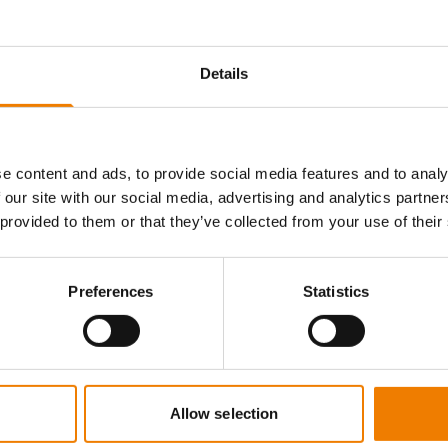
Details
ploads im jeweiligen GWO-Modul,
hme von bis zu zwei Monaten vor dem
eit von zwei Jahren ab dem
e content and ads, to provide social media features and to analy
 our site with our social media, advertising and analytics partn
tifikat läuft am 16.03.2024 ab, Sie nehmen
 provided to them or that they’ve collected from your use of their
il, so verlängert sich Ihr Zertifikat
Preferences
Statistics
Allow selection