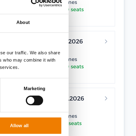
Heinemann Maritimes
Trainingscenter •
10 seats
available
About
19.10.2026 - 19.10.2026
Elsfleth
se our traffic. We also share
Heinemann Maritimes
ers who may combine it with
Trainingscenter •
10 seats
 services.
available
Marketing
27.10.2026 - 27.10.2026
Elsfleth
Heinemann Maritimes
Trainingscenter •
9 seats
Allow all
available