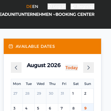
DE
EN
Log in
Register
EADUNIT
UNTERNEHMEN
BOOKING CENTER
AVAILABLE DATES
August 2026
Today
Mon
Tue
Wed
Thu
Fri
Sat
Sun
27
28
29
30
31
1
2
3
4
5
6
7
8
9