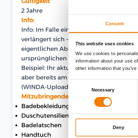
Gültigkeit
2 Jahre
Info:
Consent
Info: Im Falle eines gültigen WINDA-U
verlängert sich – im Falle einer Teilna
This website uses cookies
eigentlichen Ablaufdatum – die Gültigk
We use cookies to personalis
ursprünglichen Ablaufdatum.
information about your use of
Beispiel: Ihr aktuelles und gültiges Zer
other information that you’ve
aber bereits am 27.02.2024 am Training te
Consent
(WINDA-Upload) bis zum 16.03.2026.
Necessary
Selection
Mitzubringende Ausrüstung
Badebekleidung
Duschutensilien
Badelatschen
Deny
Handtuch