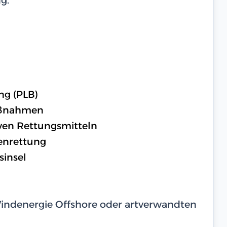
ng (PLB)
aßnahmen
ven Rettungsmitteln
enrettung
sinsel
Windenergie Offshore oder artverwandten