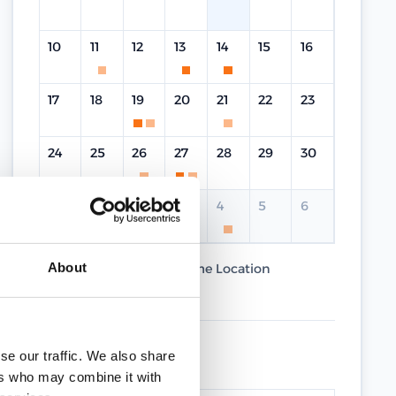
10
11
12
13
14
15
16
17
18
19
20
21
22
23
24
25
26
27
28
29
30
31
1
2
3
4
5
6
About
Current Course
Same Location
Different Location
UPCOMING DATES
se our traffic. We also share
ers who may combine it with