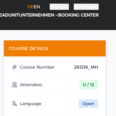
DE
EN
Log in
Register
EADUNIT
UNTERNEHMEN
BOOKING CENTER
COURSE DETAILS
Course Number
261218_MH
Attendees
0 / 12
Language
Open