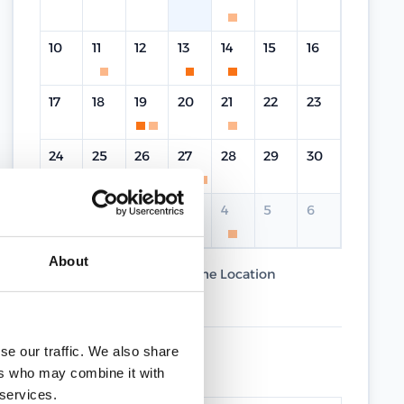
10
11
12
13
14
15
16
17
18
19
20
21
22
23
24
25
26
27
28
29
30
31
1
2
3
4
5
6
About
Current Course
Same Location
Different Location
se our traffic. We also share
UPCOMING DATES
ers who may combine it with
 services.