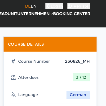
DE
EN
Log in
Register
EADUNIT
UNTERNEHMEN
BOOKING CENTER
COURSE DETAILS
Course Number
260826_MH
Attendees
3 / 12
Language
German