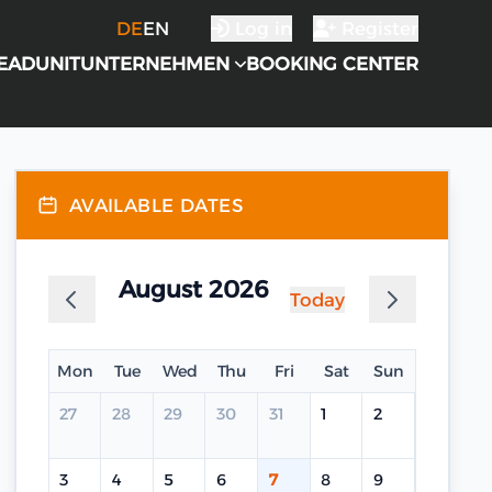
DE
EN
Log in
Register
EADUNIT
UNTERNEHMEN
BOOKING CENTER
AVAILABLE DATES
August 2026
Today
Mon
Tue
Wed
Thu
Fri
Sat
Sun
27
28
29
30
31
1
2
3
4
5
6
7
8
9