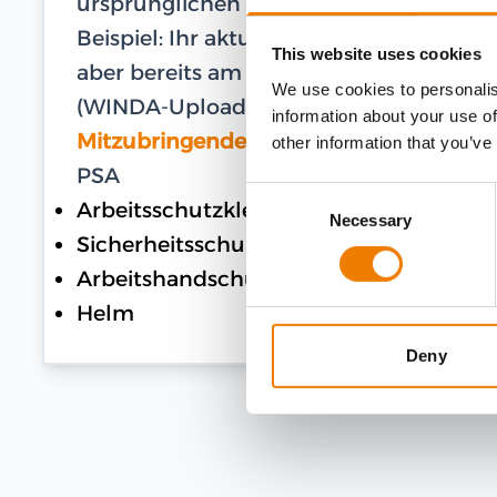
ursprünglichen Ablaufdatum.
Beispiel: Ihr aktuelles und gültiges Zer
This website uses cookies
aber bereits am 27.02.2024 am Training te
We use cookies to personalis
(WINDA-Upload) bis zum 16.03.2026.
information about your use of
Mitzubringende Ausrüstung
other information that you’ve
PSA
Consent
Arbeitsschutzkleidung
Necessary
Selection
Sicherheitsschuhe
Arbeitshandschuhe
Helm
Deny