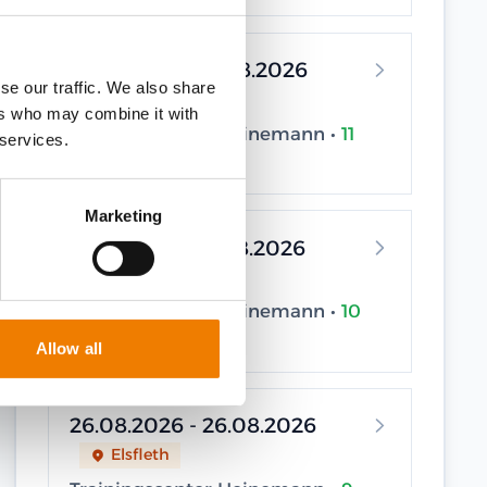
19.08.2026 - 19.08.2026
se our traffic. We also share
Elsfleth
ers who may combine it with
Trainingscenter Heinemann •
11
 services.
seats available
Marketing
21.08.2026 - 21.08.2026
Elsfleth
Trainingscenter Heinemann •
10
seats available
Allow all
26.08.2026 - 26.08.2026
Elsfleth