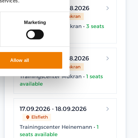
 services.
24.08.2026 - 25.08.2026
Sassnitz / Neu Mukran
Marketing
Trainingscenter Mukran •
3 seats
available
26.08.2026 - 27.08.2026
Allow all
Sassnitz / Neu Mukran
Trainingscenter Mukran •
1 seats
available
17.09.2026 - 18.09.2026
Elsfleth
Trainingscenter Heinemann •
1
seats available