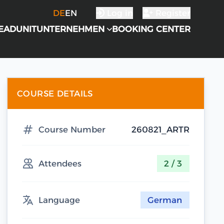
DE
EN
Log in
Register
EADUNIT
UNTERNEHMEN
BOOKING CENTER
COURSE DETAILS
Course Number
260821_ARTR
Attendees
2 / 3
Language
German