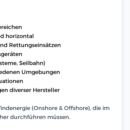
ereichen
nd horizontal
nd Rettungseinsätzen
sgeräten
ysteme, Seilbahn)
chiedenen Umgebungen
tuationen
n diverser Hersteller
indenergie (Onshore & Offshore), die im
cher durchführen müssen.