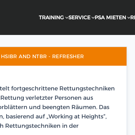
TRAINING
SERVICE
PSA MIETEN
R
HSIBR AND NTBR - REFRESHER
ttelt fortgeschrittene Rettungstechniken
ie Rettung verletzter Personen aus
orblättern und beengten Räumen. Das
, basierend auf „Working at Heights“,
ch Rettungstechniken in der