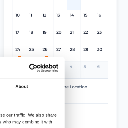
10
11
12
13
14
15
16
17
18
19
20
21
22
23
24
25
26
27
28
29
30
31
1
2
3
4
5
6
About
Current Course
Same Location
Different Location
UPCOMING DATES
se our traffic. We also share
ers who may combine it with