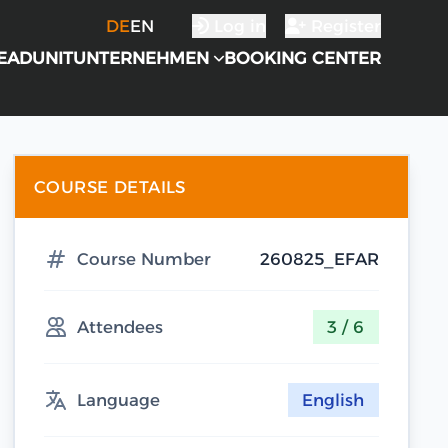
DE
EN
Log in
Register
EADUNIT
UNTERNEHMEN
BOOKING CENTER
COURSE DETAILS
Course Number
260825_EFAR
Attendees
3 / 6
Language
English