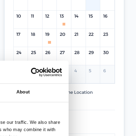
10
11
12
13
14
15
16
17
18
19
20
21
22
23
24
25
26
27
28
29
30
31
1
2
3
4
5
6
About
Current Course
Same Location
Different Location
UPCOMING DATES
se our traffic. We also share
ers who may combine it with