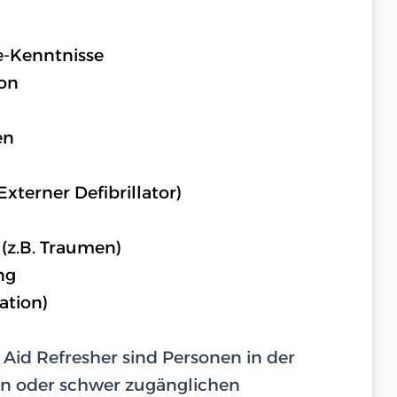
fe-Kenntnisse
on
en
terner Defibrillator)
(z.B. Traumen)
ng
ation)
Aid Refresher sind Personen in der
en oder schwer zugänglichen