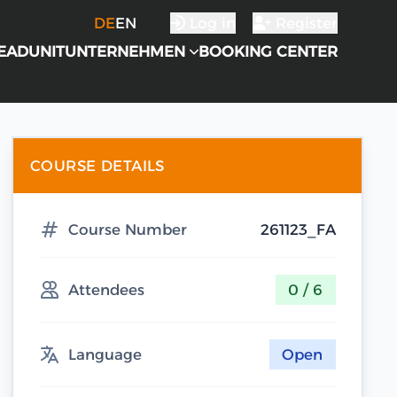
DE
EN
Log in
Register
EADUNIT
UNTERNEHMEN
BOOKING CENTER
COURSE DETAILS
Course Number
261123_FA
Attendees
0 / 6
Language
Open