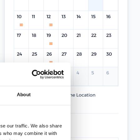
10
11
12
13
14
15
16
17
18
19
20
21
22
23
24
25
26
27
28
29
30
31
1
2
3
4
5
6
About
Current Course
Same Location
Different Location
UPCOMING DATES
se our traffic. We also share
ers who may combine it with