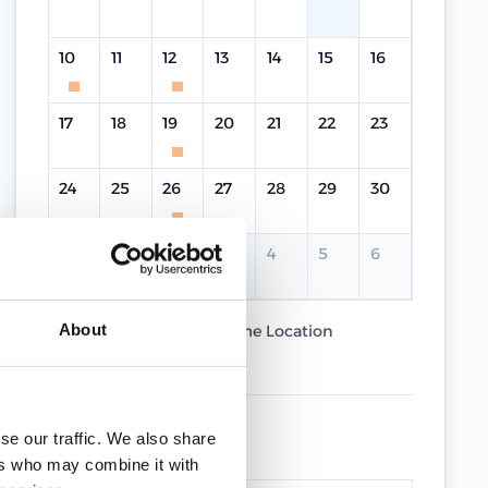
10
11
12
13
14
15
16
17
18
19
20
21
22
23
24
25
26
27
28
29
30
31
1
2
3
4
5
6
About
Current Course
Same Location
Different Location
UPCOMING DATES
se our traffic. We also share
ers who may combine it with