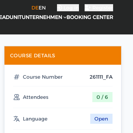
DE
EN
Log in
Register
EADUNIT
UNTERNEHMEN
BOOKING CENTER
COURSE DETAILS
Course Number
261111_FA
Attendees
0 / 6
Language
Open