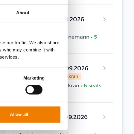
About
31.08.2026 - 31.08.2026
Elsfleth
Trainingscenter Heinemann •
5
se our traffic. We also share
seats available
ers who may combine it with
 services.
02.09.2026 - 02.09.2026
Sassnitz / Neu Mukran
Marketing
Trainingscenter Mukran •
6 seats
available
Allow all
07.09.2026 - 07.09.2026
Elsfleth