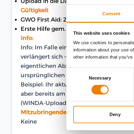
Upload in die Datenbank WINDA
Gültigkeit
Consent
GWO First Aid: 2 Jahre
Erste Hilfe gem. DGUV: 2 Jahre
This website uses cookies
Info:
We use cookies to personalis
Info: Im Falle eines gültigen WINDA-U
information about your use of
verlängert sich – im Falle einer Teilna
other information that you’ve
eigentlichen Ablaufdatum – die Gültigk
Consent
ursprünglichen Ablaufdatum.
Necessary
Selection
Beispiel: Ihr aktuelles und gültiges Zer
aber bereits am 27.02.2024 am Training te
(WINDA-Upload) bis zum 16.03.2026.
Mitzubringende Ausrüstung
Deny
Keine