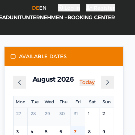
DE
EN
Log in
Register
EADUNIT
UNTERNEHMEN
BOOKING CENTER
AVAILABLE DATES
August 2026
Today
Mon
Tue
Wed
Thu
Fri
Sat
Sun
27
28
29
30
31
1
2
3
4
5
6
7
8
9