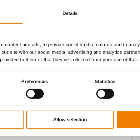
Details
e content and ads, to provide social media features and to analy
ploads im jeweiligen GWO-Modul,
 our site with our social media, advertising and analytics partn
hme von bis zu zwei Monaten vor dem
 provided to them or that they’ve collected from your use of their
eit von zwei Jahren ab dem
Preferences
Statistics
tifikat läuft am 16.03.2024 ab, Sie nehmen
il, so verlängert sich Ihr Zertifikat
Allow selection