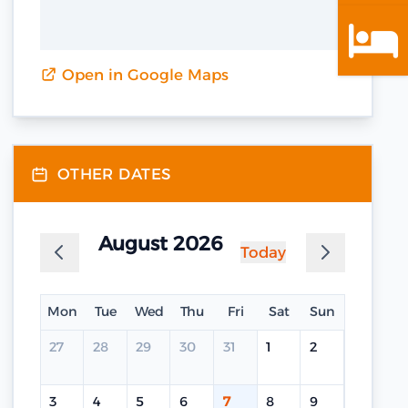
Open in Google Maps
OTHER DATES
August 2026
Today
Mon
Tue
Wed
Thu
Fri
Sat
Sun
27
28
29
30
31
1
2
3
4
5
6
7
8
9