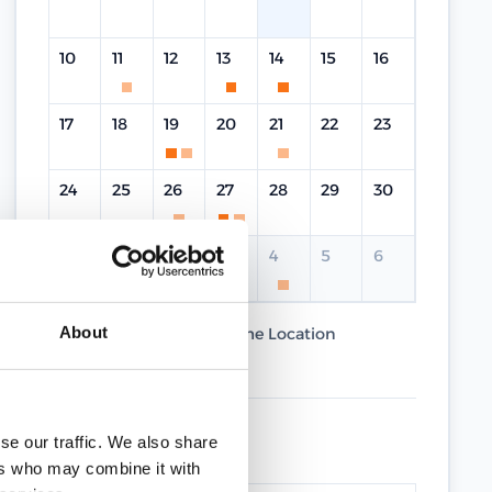
10
11
12
13
14
15
16
17
18
19
20
21
22
23
24
25
26
27
28
29
30
31
1
2
3
4
5
6
About
Current Course
Same Location
Different Location
UPCOMING DATES
se our traffic. We also share
ers who may combine it with