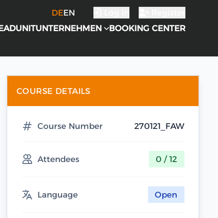
DE
EN
Log in
Register
EADUNIT
UNTERNEHMEN
BOOKING CENTER
COURSE DETAILS
Course Number
270121_FAW
Attendees
0 / 12
Language
Open