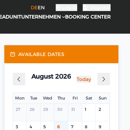
DE
EN
Log in
Register
EADUNIT
UNTERNEHMEN
BOOKING CENTER
AVAILABLE DATES
August 2026
Today
Mon
Tue
Wed
Thu
Fri
Sat
Sun
27
28
29
30
31
1
2
3
4
5
6
7
8
9