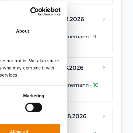
19.08.2026 - 19.08.2026
Elsfleth
About
Trainingscenter Heinemann •
9
seats available
se our traffic. We also share
21.08.2026 - 21.08.2026
ers who may combine it with
 services.
Elsfleth
Trainingscenter Heinemann •
10
seats available
Marketing
26.08.2026 - 26.08.2026
Elsfleth
Allow all