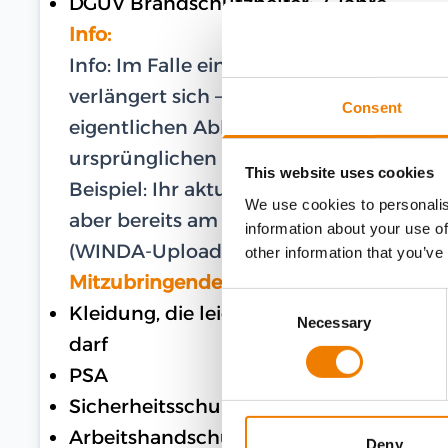
DGUV Brandschutzhelfer: 2 Jahre
Info:
Info: Im Falle eines gültigen WINDA-U
verlängert sich – im Falle einer Teilna
Consent
eigentlichen Ablaufdatum – die Gültigk
ursprünglichen Ablaufdatum.
This website uses cookies
Beispiel: Ihr aktuelles und gültiges Zer
We use cookies to personalis
aber bereits am 27.02.2024 am Training te
information about your use of
(WINDA-Upload) bis zum 16.03.2026.
other information that you’ve
Mitzubringende Ausrüstung
Consent
Kleidung, die leichte Verunreinigungen
Necessary
Selection
darf
PSA
Sicherheitsschuhe
Arbeitshandschuhe
Deny