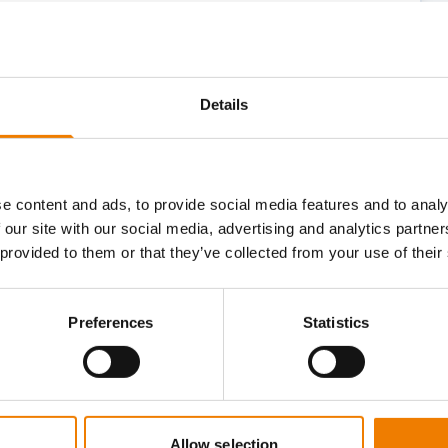
ploads im jeweiligen GWO-Modul,
hme von bis zu zwei Monaten vor dem
Details
eit von zwei Jahren ab dem
tifikat läuft am 16.03.2024 ab, Sie nehmen
e content and ads, to provide social media features and to analy
il, so verlängert sich Ihr Zertifikat
 our site with our social media, advertising and analytics partn
 provided to them or that they’ve collected from your use of their
 unter der Feuerschutzkleidung erhalten
Preferences
Statistics
Allow selection