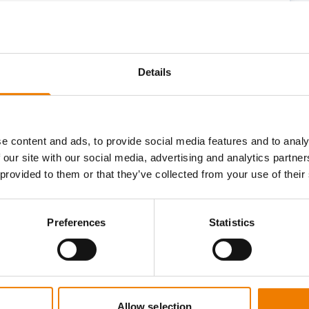
ploads im jeweiligen GWO-Modul,
hme von bis zu zwei Monaten vor dem
Details
eit von zwei Jahren ab dem
tifikat läuft am 16.03.2024 ab, Sie nehmen
e content and ads, to provide social media features and to analy
il, so verlängert sich Ihr Zertifikat
 our site with our social media, advertising and analytics partn
 provided to them or that they’ve collected from your use of their
 unter der Feuerschutzkleidung erhalten
Preferences
Statistics
Allow selection