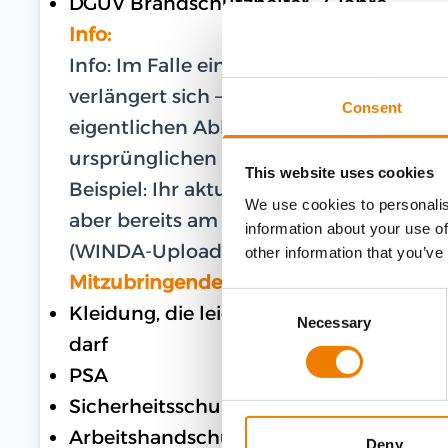
DGUV Brandschutzhelfer: 2 Jahre
Info:
Info: Im Falle eines gültigen WINDA-U
verlängert sich – im Falle einer Teilna
Consent
eigentlichen Ablaufdatum – die Gültigk
ursprünglichen Ablaufdatum.
This website uses cookies
Beispiel: Ihr aktuelles und gültiges Zer
We use cookies to personalis
aber bereits am 27.02.2024 am Training te
information about your use of
(WINDA-Upload) bis zum 16.03.2026.
other information that you’ve
Mitzubringende Ausrüstung
Consent
Kleidung, die leichte Verunreinigungen
Necessary
Selection
darf
PSA
Sicherheitsschuhe
Arbeitshandschuhe
Deny