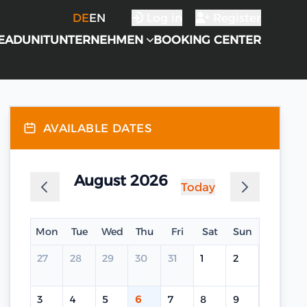
DE
EN
Log in
Register
EADUNIT
UNTERNEHMEN
BOOKING CENTER
AVAILABLE DATES
August 2026
Today
Mon
Tue
Wed
Thu
Fri
Sat
Sun
27
28
29
30
31
1
2
3
4
5
6
7
8
9