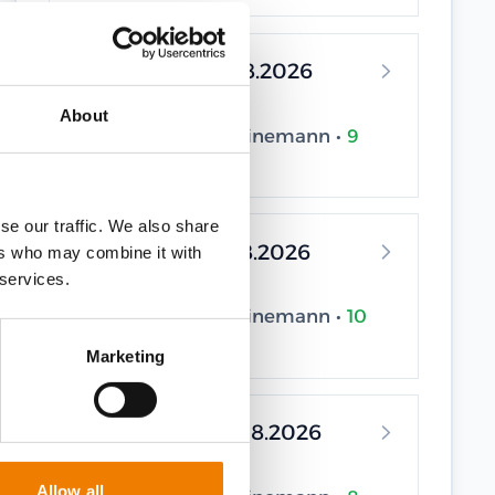
19.08.2026 - 19.08.2026
Elsfleth
About
Trainingscenter Heinemann •
9
seats available
se our traffic. We also share
21.08.2026 - 21.08.2026
ers who may combine it with
 services.
Elsfleth
Trainingscenter Heinemann •
10
seats available
Marketing
26.08.2026 - 26.08.2026
Elsfleth
Allow all