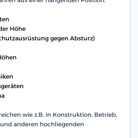
hten
 der Höhe
chutzausrüstung gegen Absturz)
 Höhen
iken
sgeräten
ma
eichen wie z.B. in Konstruktion, Betrieb,
 und anderen hochliegenden