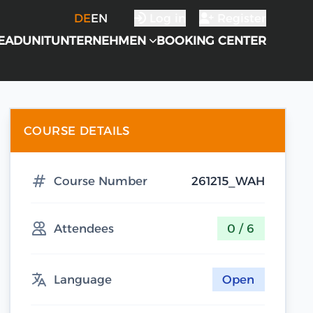
DE
EN
Log in
Register
EADUNIT
UNTERNEHMEN
BOOKING CENTER
COURSE DETAILS
Course Number
261215_WAH
Attendees
0 / 6
Language
Open