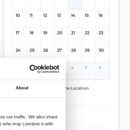
10
11
12
13
14
15
16
17
18
19
20
21
22
23
24
25
26
27
28
29
30
31
1
2
3
4
5
6
About
Current Course
Same Location
Different Location
UPCOMING DATES
se our traffic. We also share
ers who may combine it with