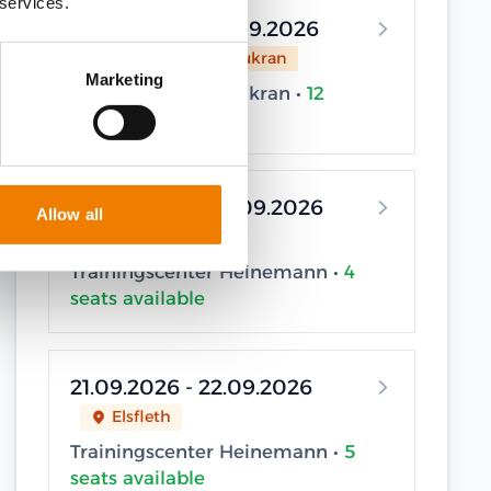
 services.
01.09.2026 - 02.09.2026
Sassnitz / Neu Mukran
Marketing
Trainingscenter Mukran •
12
seats available
02.09.2026 - 03.09.2026
Allow all
Elsfleth
Trainingscenter Heinemann •
4
seats available
21.09.2026 - 22.09.2026
Elsfleth
Trainingscenter Heinemann •
5
seats available