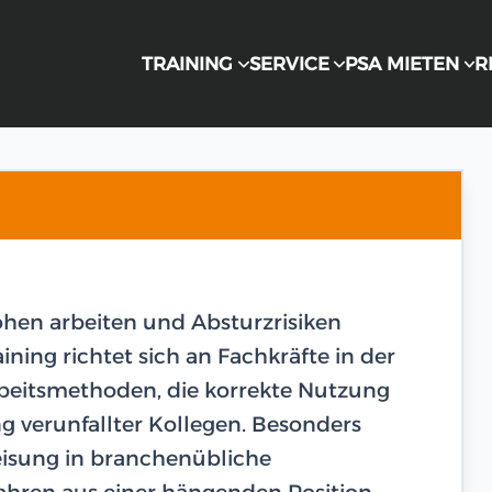
TRAINING
SERVICE
PSA MIETEN
R
Höhen arbeiten und Absturzrisiken
ining richtet sich an Fachkräfte in der
beitsmethoden, die korrekte Nutzung
g verunfallter Kollegen. Besonders
eisung in branchenübliche
ahren aus einer hängenden Position.