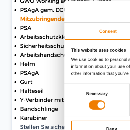
GWO Working at Heights: 2 Jahre
PSAgA gem. DGUV: 1 Jahr
Mitzubringende Ausrüstung
PSA
Consent
Arbeitsschutzkleidung
Sicherheitsschuhe
This website uses cookies
Arbeitshandschuhe
We use cookies to personalis
Helm
information about your use of
PSAgA
other information that you’ve
Gurt
Consent
Halteseil
Necessary
Selection
Y-Verbinder mit Bandfalldämpfer
Bandschlinge
Karabiner
Stellen Sie sicher, dass Ihre PSAgA in 
Deny