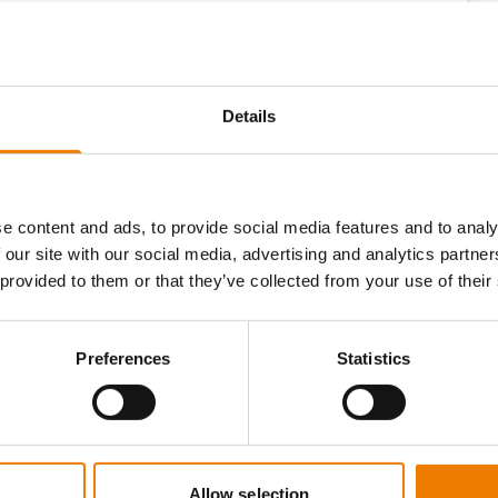
Details
e content and ads, to provide social media features and to analy
 our site with our social media, advertising and analytics partn
 provided to them or that they’ve collected from your use of their
Preferences
Statistics
einwandfreiem Zustand ist, und legen Sie
Allow selection