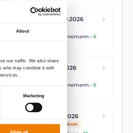
28.10.2026 - 29.10.2026
Elsfleth
About
Trainingscenter Heinemann •
6
seats available
se our traffic. We also share
16.11.2026 - 17.11.2026
ers who may combine it with
 services.
Elsfleth
Trainingscenter Heinemann •
6
seats available
Marketing
10.12.2026 - 11.12.2026
Sassnitz / Neu Mukran
Allow all