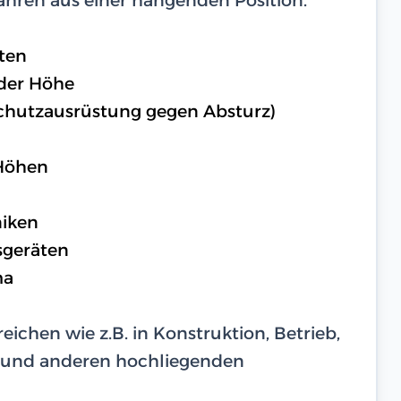
hten
 der Höhe
chutzausrüstung gegen Absturz)
 Höhen
iken
sgeräten
ma
eichen wie z.B. in Konstruktion, Betrieb,
 und anderen hochliegenden