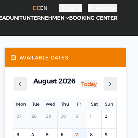
DE
EN
Log in
Register
EADUNIT
UNTERNEHMEN
BOOKING CENTER
AVAILABLE DATES
August 2026
Today
Mon
Tue
Wed
Thu
Fri
Sat
Sun
27
28
29
30
31
1
2
3
4
5
6
7
8
9