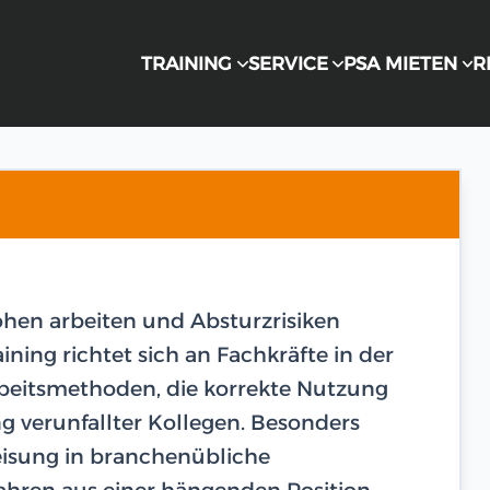
TRAINING
SERVICE
PSA MIETEN
R
Höhen arbeiten und Absturzrisiken
ining richtet sich an Fachkräfte in der
beitsmethoden, die korrekte Nutzung
g verunfallter Kollegen. Besonders
eisung in branchenübliche
ahren aus einer hängenden Position.