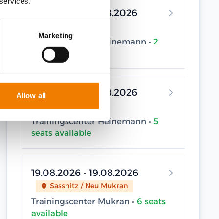
 services.
12.08.2026 - 12.08.2026
Elsfleth
Marketing
Trainingscenter Heinemann •
2
seats available
14.08.2026 - 14.08.2026
Allow all
Elsfleth
Trainingscenter Heinemann •
5
seats available
19.08.2026 - 19.08.2026
Sassnitz / Neu Mukran
Trainingscenter Mukran •
6 seats
available