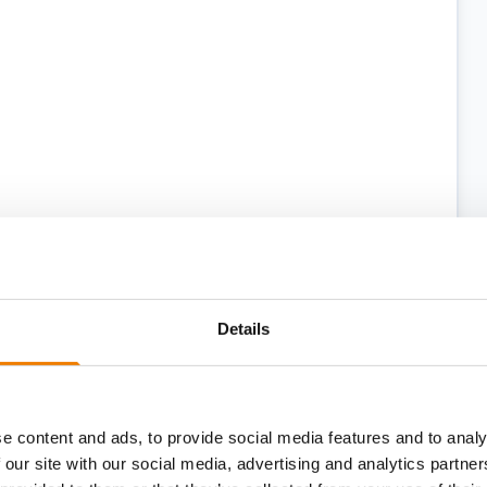
einwandfreiem Zustand ist, und legen Sie
Details
is über die letzte Prüfung vor.
tzen, erhalten für die Dauer der
e content and ads, to provide social media features and to analy
 our site with our social media, advertising and analytics partn