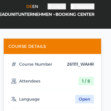
DE
EN
Log in
Register
EADUNIT
UNTERNEHMEN
BOOKING CENTER
COURSE DETAILS
Course Number
261111_WAHR
Attendees
1 / 6
Language
Open