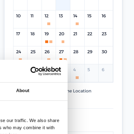
10
11
12
13
14
15
16
17
18
19
20
21
22
23
24
25
26
27
28
29
30
31
1
2
3
4
5
6
About
Current Course
Same Location
Different Location
UPCOMING DATES
se our traffic. We also share
ers who may combine it with