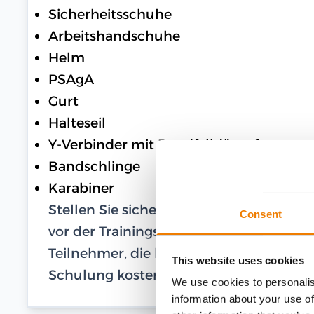
Sicherheitsschuhe
Arbeitshandschuhe
Helm
PSAgA
Gurt
Halteseil
Y-Verbinder mit Bandfalldämpfer
Bandschlinge
Karabiner
Stellen Sie sicher, dass Ihre PSAgA in 
Consent
vor der Trainingsteilnahme einen Nachwe
Teilnehmer, die keine eigene PSAgA besi
This website uses cookies
Schulung kostenlos Leihausrüstung.
We use cookies to personalis
information about your use of