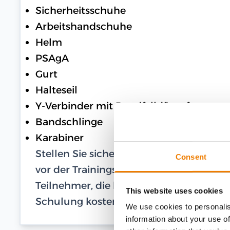
Sicherheitsschuhe
Arbeitshandschuhe
Helm
PSAgA
Gurt
Halteseil
Y-Verbinder mit Bandfalldämpfer
Bandschlinge
Karabiner
Stellen Sie sicher, dass Ihre PSAgA in 
Consent
vor der Trainingsteilnahme einen Nachwe
Teilnehmer, die keine eigene PSAgA besi
This website uses cookies
Schulung kostenlos Leihausrüstung.
We use cookies to personalis
information about your use of