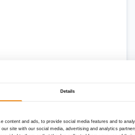
einwandfreiem Zustand ist, und legen Sie
Details
is über die letzte Prüfung vor.
tzen, erhalten für die Dauer der
e content and ads, to provide social media features and to analy
 our site with our social media, advertising and analytics partn