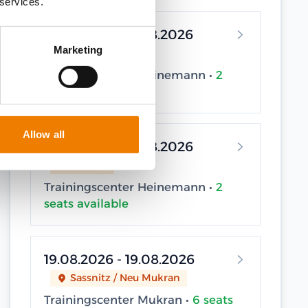
 services.
12.08.2026 - 12.08.2026
Marketing
Elsfleth
Trainingscenter Heinemann •
2
seats available
Allow all
14.08.2026 - 14.08.2026
Elsfleth
Trainingscenter Heinemann •
2
seats available
19.08.2026 - 19.08.2026
Sassnitz / Neu Mukran
Trainingscenter Mukran •
6 seats