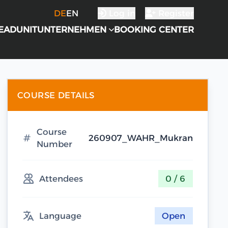
DE
EN
Log in
Register
EADUNIT
UNTERNEHMEN
BOOKING CENTER
COURSE DETAILS
Course
260907_WAHR_Mukran
Number
Attendees
0 / 6
Language
Open