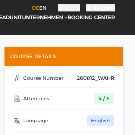
DE
EN
Log in
Register
EADUNIT
UNTERNEHMEN
BOOKING CENTER
COURSE DETAILS
Course Number
260812_WAHR
Attendees
4 / 6
Language
English