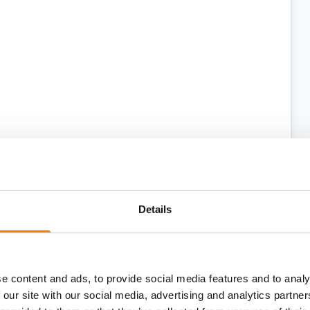
einwandfreiem Zustand ist, und legen Sie
Details
is über die letzte Prüfung vor.
tzen, erhalten für die Dauer der
e content and ads, to provide social media features and to analy
 our site with our social media, advertising and analytics partn