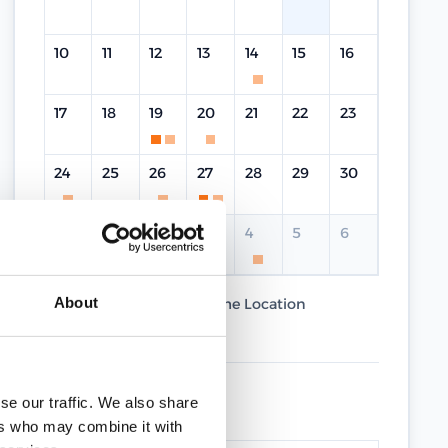
10
11
12
13
14
15
16
17
18
19
20
21
22
23
24
25
26
27
28
29
30
31
1
2
3
4
5
6
About
Current Course
Same Location
Different Location
UPCOMING DATES
se our traffic. We also share
ers who may combine it with