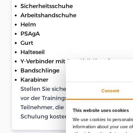
Sicherheitsschuhe
Arbeitshandschuhe
Helm
PSAgA
Gurt
Halteseil
Y-Verbinder mit Bandfalldämpfer
Bandschlinge
Karabiner
Stellen Sie sicher, dass Ihre PSAgA in 
Consent
vor der Trainingsteilnahme einen Nachwe
Teilnehmer, die keine eigene PSAgA besi
This website uses cookies
Schulung kostenlos Leihausrüstung.
We use cookies to personalis
information about your use of