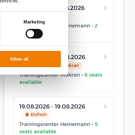
 services.
14.08.2026 - 14.08.2026
Elsfleth
Marketing
Trainingscenter Heinemann •
2
seats available
19.08.2026 - 19.08.2026
Allow all
Sassnitz / Neu Mukran
Trainingscenter Mukran •
6 seats
available
19.08.2026 - 19.08.2026
Elsfleth
Trainingscenter Heinemann •
5
seats available