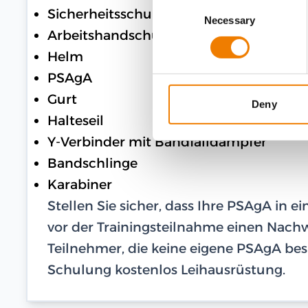
Consent
Sicherheitsschuhe
Necessary
Selection
Arbeitshandschuhe
Helm
PSAgA
Gurt
Deny
Halteseil
Y-Verbinder mit Bandfalldämpfer
Bandschlinge
Karabiner
Stellen Sie sicher, dass Ihre PSAgA in 
vor der Trainingsteilnahme einen Nachwe
Teilnehmer, die keine eigene PSAgA besi
Schulung kostenlos Leihausrüstung.