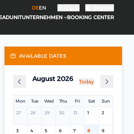
DE
EN
Log in
Register
EADUNIT
UNTERNEHMEN
BOOKING CENTER
AVAILABLE DATES
August 2026
Today
Mon
Tue
Wed
Thu
Fri
Sat
Sun
27
28
29
30
31
1
2
3
4
5
6
7
8
9