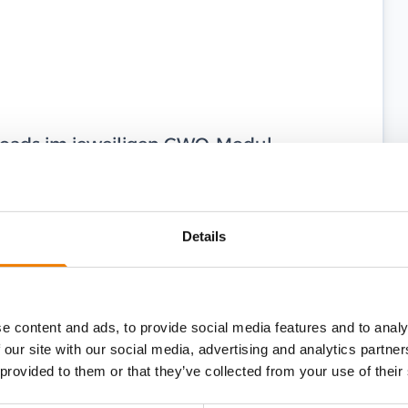
ploads im jeweiligen GWO-Modul,
hme von bis zu zwei Monaten vor dem
eit von zwei Jahren ab dem
Details
tifikat läuft am 16.03.2024 ab, Sie nehmen
il, so verlängert sich Ihr Zertifikat
e content and ads, to provide social media features and to analy
 our site with our social media, advertising and analytics partn
 provided to them or that they’ve collected from your use of their