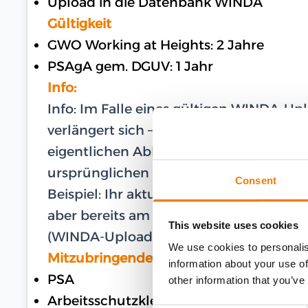
Upload in die Datenbank WINDA
Gültigkeit
GWO Working at Heights: 2 Jahre
PSAgA gem. DGUV: 1 Jahr
Info:
Info: Im Falle eines gültigen WINDA-U
verlängert sich – im Falle einer Teilna
eigentlichen Ablaufdatum – die Gültigk
ursprünglichen Ablaufdatum.
Consent
Beispiel: Ihr aktuelles und gültiges Zer
aber bereits am 27.02.2024 am Training te
This website uses cookies
(WINDA-Upload) bis zum 16.03.2026.
We use cookies to personalis
Mitzubringende Ausrüstung
information about your use of
PSA
other information that you’ve
Arbeitsschutzkleidung