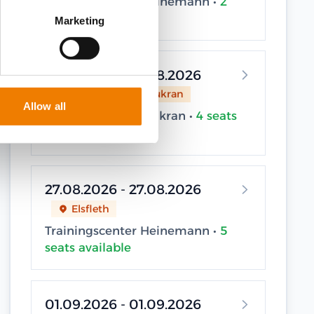
Trainingscenter Heinemann •
2
seats available
Marketing
27.08.2026 - 27.08.2026
Sassnitz / Neu Mukran
Allow all
Trainingscenter Mukran •
4 seats
available
27.08.2026 - 27.08.2026
Elsfleth
Trainingscenter Heinemann •
5
seats available
01.09.2026 - 01.09.2026