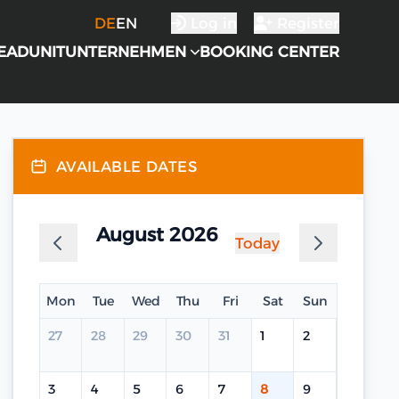
DE
EN
Log in
Register
EADUNIT
UNTERNEHMEN
BOOKING CENTER
AVAILABLE DATES
August 2026
Today
Mon
Tue
Wed
Thu
Fri
Sat
Sun
27
28
29
30
31
1
2
3
4
5
6
7
8
9