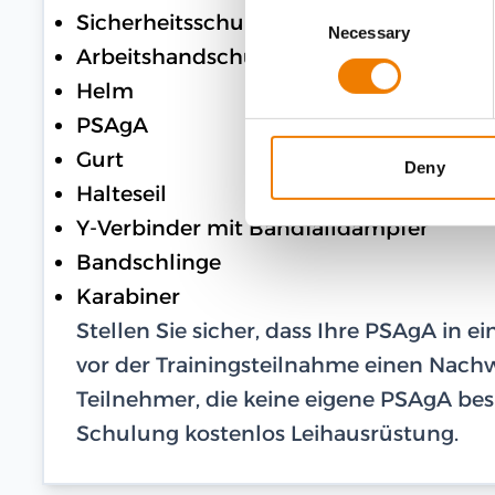
Consent
Sicherheitsschuhe
Necessary
Selection
Arbeitshandschuhe
Helm
PSAgA
Gurt
Deny
Halteseil
Y-Verbinder mit Bandfalldämpfer
Bandschlinge
Karabiner
Stellen Sie sicher, dass Ihre PSAgA in 
vor der Trainingsteilnahme einen Nachwe
Teilnehmer, die keine eigene PSAgA besi
Schulung kostenlos Leihausrüstung.