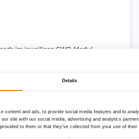
ploads im jeweiligen GWO-Modul,
hme von bis zu zwei Monaten vor dem
eit von zwei Jahren ab dem
Details
tifikat läuft am 16.03.2024 ab, Sie nehmen
il, so verlängert sich Ihr Zertifikat
e content and ads, to provide social media features and to analy
 our site with our social media, advertising and analytics partn
 provided to them or that they’ve collected from your use of their