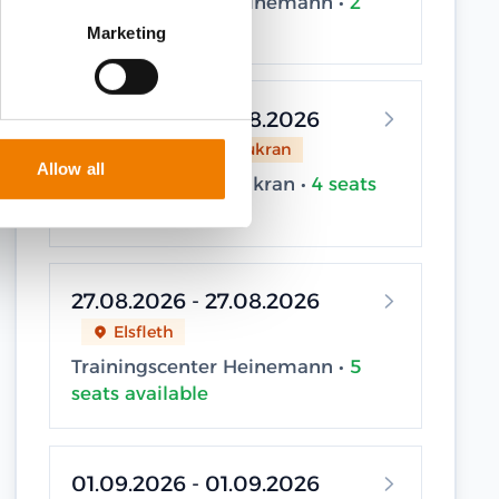
Trainingscenter Heinemann •
2
seats available
Marketing
27.08.2026 - 27.08.2026
Sassnitz / Neu Mukran
Allow all
Trainingscenter Mukran •
4 seats
available
27.08.2026 - 27.08.2026
Elsfleth
Trainingscenter Heinemann •
5
seats available
01.09.2026 - 01.09.2026