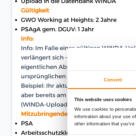
Upload in die Datenbank WINDA
Gültigkeit
GWO Working at Heights: 2 Jahre
PSAgA gem. DGUV: 1 Jahr
Info:
Info: Im Falle eines gültigen WINDA-U
verlängert sich – im Falle einer Teilna
eigentlichen Ablaufdatum – die Gültigk
ursprünglichen Ablaufdatum.
Consent
Beispiel: Ihr aktuelles und gültiges Zer
aber bereits am 27.02.2024 am Training te
This website uses cookies
(WINDA-Upload) bis zum 16.03.2026.
We use cookies to personalis
Mitzubringende Ausrüstung
information about your use of
PSA
other information that you’ve
Arbeitsschutzkleidung