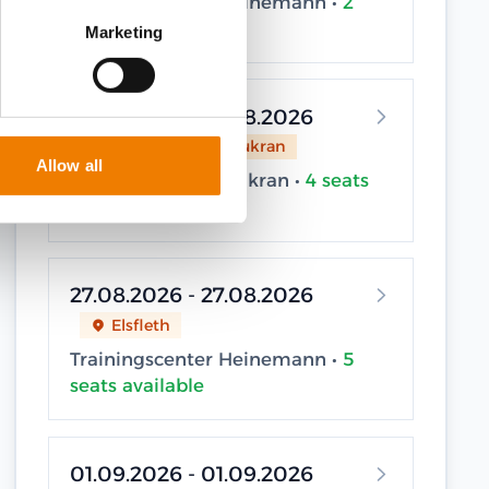
Trainingscenter Heinemann •
2
seats available
Marketing
27.08.2026 - 27.08.2026
Sassnitz / Neu Mukran
Allow all
Trainingscenter Mukran •
4 seats
available
27.08.2026 - 27.08.2026
Elsfleth
Trainingscenter Heinemann •
5
seats available
01.09.2026 - 01.09.2026