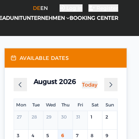
DE
EN
Log in
Register
EADUNIT
UNTERNEHMEN
BOOKING CENTER
AVAILABLE DATES
August 2026
Today
Mon
Tue
Wed
Thu
Fri
Sat
Sun
27
28
29
30
31
1
2
3
4
5
6
7
8
9