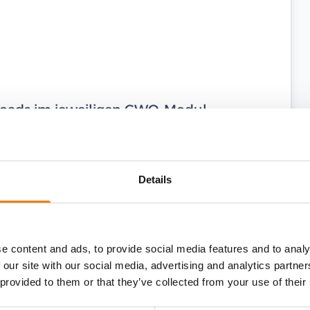
ploads im jeweiligen GWO-Modul,
hme von bis zu zwei Monaten vor dem
eit von zwei Jahren ab dem
Details
tifikat läuft am 16.03.2024 ab, Sie nehmen
il, so verlängert sich Ihr Zertifikat
e content and ads, to provide social media features and to analy
 our site with our social media, advertising and analytics partn
 provided to them or that they’ve collected from your use of their