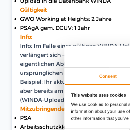
Upload in die Datenbank WINDA
Gültigkeit
GWO Working at Heights: 2 Jahre
PSAgA gem. DGUV: 1 Jahr
Info:
Info: Im Falle eines gültigen WINDA-U
verlängert sich – im Falle einer Teilna
eigentlichen Ablaufdatum – die Gültigk
ursprünglichen Ablaufdatum.
Consent
Beispiel: Ihr aktuelles und gültiges Zer
aber bereits am 27.02.2024 am Training te
This website uses cookies
(WINDA-Upload) bis zum 16.03.2026.
We use cookies to personalis
Mitzubringende Ausrüstung
information about your use of
PSA
other information that you’ve
Arbeitsschutzkleidung