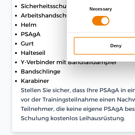
Consent
Sicherheitsschuhe
Necessary
Selection
Arbeitshandschuhe
Helm
PSAgA
Gurt
Deny
Halteseil
Y-Verbinder mit Bandfalldämpfer
Bandschlinge
Karabiner
Stellen Sie sicher, dass Ihre PSAgA in 
vor der Trainingsteilnahme einen Nachwe
Teilnehmer, die keine eigene PSAgA besi
Schulung kostenlos Leihausrüstung.