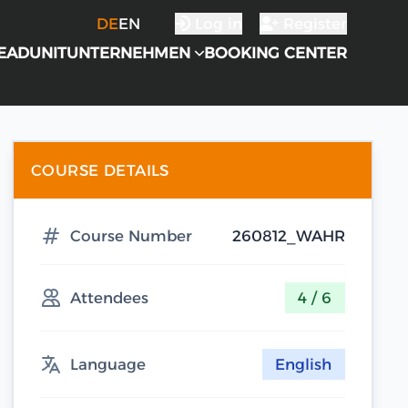
DE
EN
Log in
Register
EADUNIT
UNTERNEHMEN
BOOKING CENTER
COURSE DETAILS
Course Number
260812_WAHR
Attendees
4 / 6
Language
English