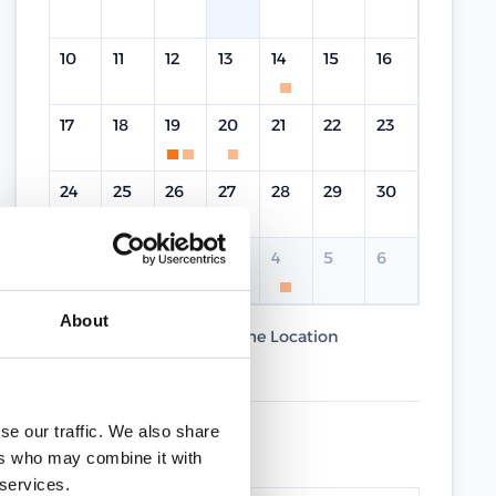
10
11
12
13
14
15
16
17
18
19
20
21
22
23
24
25
26
27
28
29
30
31
1
2
3
4
5
6
About
Current Course
Same Location
Different Location
se our traffic. We also share
UPCOMING DATES
ers who may combine it with
 services.