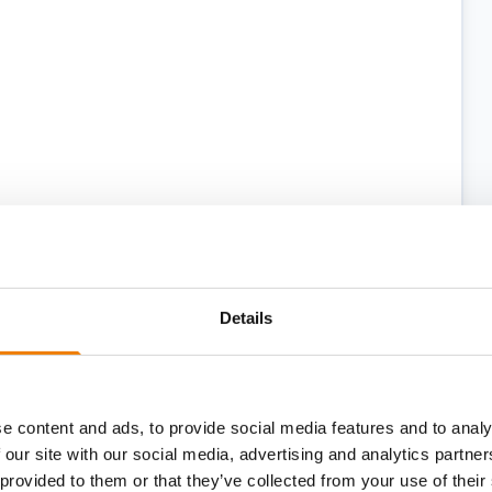
Details
einwandfreiem Zustand ist, und legen Sie
is über die letzte Prüfung vor.
tzen, erhalten für die Dauer der
e content and ads, to provide social media features and to analy
 our site with our social media, advertising and analytics partn
 provided to them or that they’ve collected from your use of their