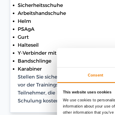
Sicherheitsschuhe
Arbeitshandschuhe
Helm
PSAgA
Gurt
Halteseil
Y-Verbinder mit Bandfalldämpfer
Bandschlinge
Karabiner
Consent
Stellen Sie sicher, dass Ihre PSAgA in 
vor der Trainingsteilnahme einen Nachwe
Teilnehmer, die keine eigene PSAgA besi
This website uses cookies
Schulung kostenlos Leihausrüstung.
We use cookies to personalis
information about your use of
other information that you’ve