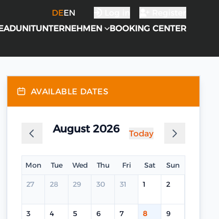
DE
EN
Log in
Register
EADUNIT
UNTERNEHMEN
BOOKING CENTER
AVAILABLE DATES
August 2026
Today
Mon
Tue
Wed
Thu
Fri
Sat
Sun
27
28
29
30
31
1
2
3
4
5
6
7
8
9