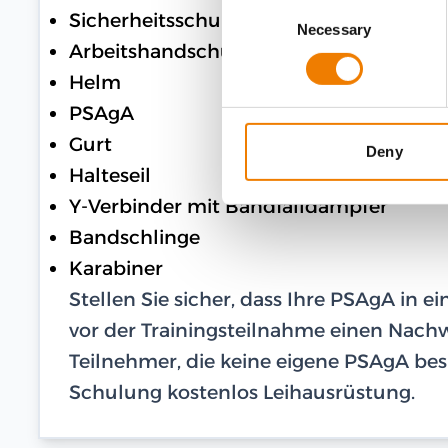
Consent
Sicherheitsschuhe
Necessary
Selection
Arbeitshandschuhe
Helm
PSAgA
Gurt
Deny
Halteseil
Y-Verbinder mit Bandfalldämpfer
Bandschlinge
Karabiner
Stellen Sie sicher, dass Ihre PSAgA in 
vor der Trainingsteilnahme einen Nachwe
Teilnehmer, die keine eigene PSAgA besi
Schulung kostenlos Leihausrüstung.