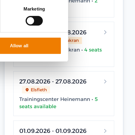
Trainingscenter Heinemann •
2
seats available
Marketing
27.08.2026 - 27.08.2026
Sassnitz / Neu Mukran
Allow all
Trainingscenter Mukran •
4 seats
available
27.08.2026 - 27.08.2026
Elsfleth
Trainingscenter Heinemann •
5
seats available
01.09.2026 - 01.09.2026