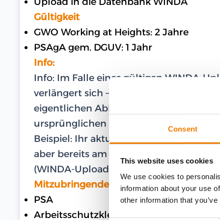
Upload in die Datenbank WINDA
Gültigkeit
GWO Working at Heights: 2 Jahre
PSAgA gem. DGUV: 1 Jahr
Info:
Info: Im Falle eines gültigen WINDA-U
verlängert sich – im Falle einer Teilna
eigentlichen Ablaufdatum – die Gültigk
ursprünglichen Ablaufdatum.
Consent
Beispiel: Ihr aktuelles und gültiges Zer
aber bereits am 27.02.2024 am Training te
This website uses cookies
(WINDA-Upload) bis zum 16.03.2026.
We use cookies to personalis
Mitzubringende Ausrüstung
information about your use of
PSA
other information that you’ve
Arbeitsschutzkleidung