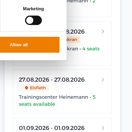
Trainingscenter Heinemann •
2
seats available
Marketing
27.08.2026 - 27.08.2026
Sassnitz / Neu Mukran
Allow all
Trainingscenter Mukran •
4 seats
available
27.08.2026 - 27.08.2026
Elsfleth
Trainingscenter Heinemann •
5
seats available
01.09.2026 - 01.09.2026