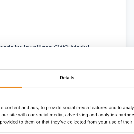
ploads im jeweiligen GWO-Modul,
hme von bis zu zwei Monaten vor dem
eit von zwei Jahren ab dem
Details
tifikat läuft am 16.03.2024 ab, Sie nehmen
il, so verlängert sich Ihr Zertifikat
e content and ads, to provide social media features and to analy
 our site with our social media, advertising and analytics partn
 provided to them or that they’ve collected from your use of their