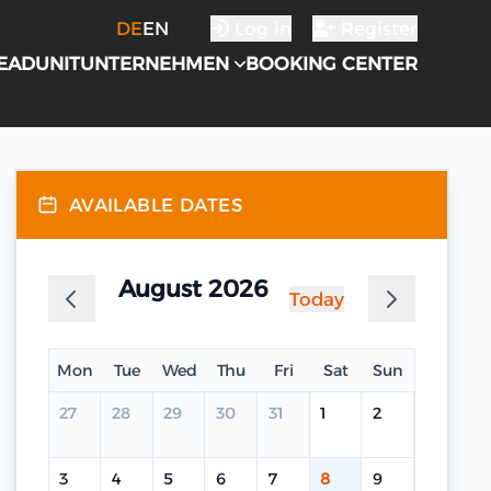
DE
EN
Log in
Register
EADUNIT
UNTERNEHMEN
BOOKING CENTER
AVAILABLE DATES
August 2026
Today
Mon
Tue
Wed
Thu
Fri
Sat
Sun
27
28
29
30
31
1
2
3
4
5
6
7
8
9