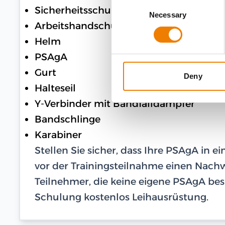
Consent
Sicherheitsschuhe
Necessary
Selection
Arbeitshandschuhe
Helm
PSAgA
Gurt
Deny
Halteseil
Y-Verbinder mit Bandfalldämpfer
Bandschlinge
Karabiner
Stellen Sie sicher, dass Ihre PSAgA in 
vor der Trainingsteilnahme einen Nachwe
Teilnehmer, die keine eigene PSAgA besi
Schulung kostenlos Leihausrüstung.