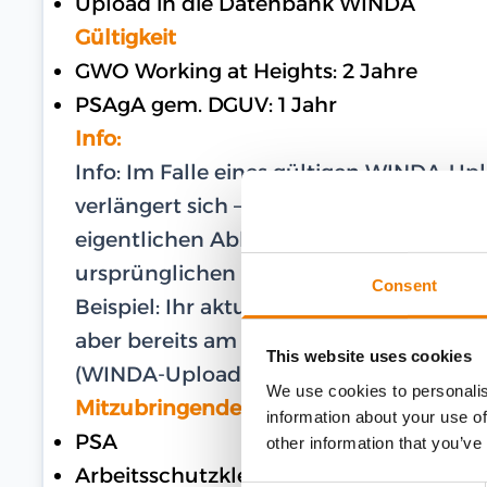
Upload in die Datenbank WINDA
Gültigkeit
GWO Working at Heights: 2 Jahre
PSAgA gem. DGUV: 1 Jahr
Info:
Info: Im Falle eines gültigen WINDA-U
verlängert sich – im Falle einer Teilna
eigentlichen Ablaufdatum – die Gültigk
ursprünglichen Ablaufdatum.
Consent
Beispiel: Ihr aktuelles und gültiges Zer
aber bereits am 27.02.2024 am Training te
This website uses cookies
(WINDA-Upload) bis zum 16.03.2026.
We use cookies to personalis
Mitzubringende Ausrüstung
information about your use of
PSA
other information that you’ve
Arbeitsschutzkleidung