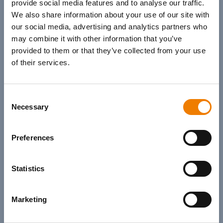
provide social media features and to analyse our traffic.
We also share information about your use of our site with
€215.00
Buchen
our social media, advertising and analytics partners who
may combine it with other information that you’ve
provided to them or that they’ve collected from your use
WORKING AT HEIGHTS - REFRESHER
of their services.
24.09.2026
- 24.09.2026
- 09:00
- 16:45
Consent
Trainingscenter Heinemann
- Elsfleth
Necessary
Selection
Offen
Auslastung: 0/6
0%
Preferences
€385.00
Buchen
Statistics
Marketing
MANUAL HANDLING