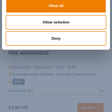
Trainingscenter Heinemann
- Elsfleth
Allow all
Offen
Auslastung: 2/12
17%
Allow selection
€510.00
Buchen
Deny
FIRE AWARENESS
19.08.2026
- 19.08.2026
- 12:30
- 16:00
Trainingscenter Mukran
- Sassnitz / Neu Mukran
Offen
Auslastung: 0/12
0%
€290.00
Buchen