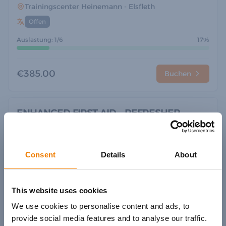
Trainingscenter Heinemann
- Elsfleth
Offen
Auslastung: 1/6
17%
€385.00
Buchen
ENHANCED FIRST AID - REFRESHER
19.08.2026
- 20.08.2026
- 09:00
- 16:45
Consent
Details
About
Trainingscenter Heinemann
- Elsfleth
Deutsch
Auslastung: 4/6
67%
This website uses cookies
We use cookies to personalise content and ads, to
provide social media features and to analyse our traffic.
€540.00
Buchen