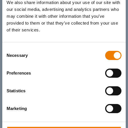
We also share information about your use of our site with
our social media, advertising and analytics partners who
may combine it with other information that you’ve
FIRST AID
provided to them or that they’ve collected from your use
of their services.
19.08.2026
- 19.08.2026
- 09:00
- 16:45
Trainingscenter Heinemann
- Elsfleth
Consent
Deutsch
Necessary
Selection
Auslastung: 2/6
33%
Preferences
€215.00
Buchen
Statistics
ARBEITEN UNTER SPANNUNG
Marketing
19.08.2026
- 19.08.2026
- 09:00
- 16:45